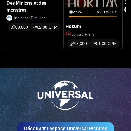
Dol
Des Minions et des
monstres
271
%
8.1M
/
3.0M
Universal Pictures
Hokum
€
3,000
€
2.00
CPM
Jokers Films
€
3,000
€
1.00
CPM
Découvrir l'espace Universal Pictures