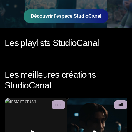
Découvrir l'espace StudioCanal
Les playlists StudioCanal
Gourou
C
Studiocanal
-
6
Clips
S
Les meilleures créations
StudioCanal
edit
edit