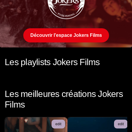
Découvrir l'espace Jokers Films
Les playlists Jokers Films
Hokum
D
Jokers Films
-
5
Clips
J
Les meilleures créations Jokers
Films
edit
edit