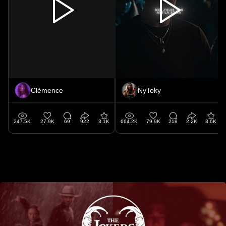
Clémence
NyToky
247.5K
27.9K
69
922
3.1K
664.2K
79.9K
218
2.2K
8.6K