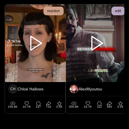
reaction
edit
Chloé Hallows
AlexMyoutou
CH
156.8K
22.7K
147
710
3.5K
356.8K
24.7K
112
565
3.2K