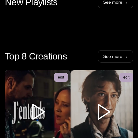
New Playlists
See more
→
Hokum
R
Jokers Films
-
5
Clips
Un
Top 8 Creations
See more
→
edit
edit