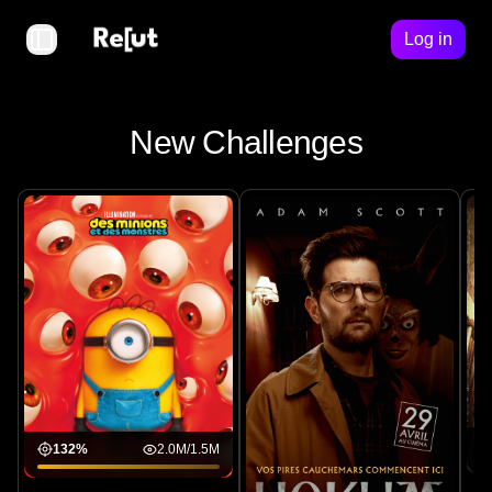
Login
Log in
Toggle Sidebar
New Challenges
132
%
2.0M
/
1.5M