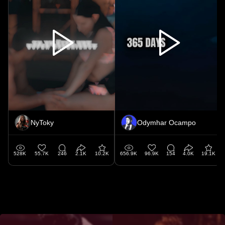
NyToky
Odymhar Ocampo
528K
55.7K
246
2.1K
10.2K
656.9K
96.9K
154
4.0K
19.1K