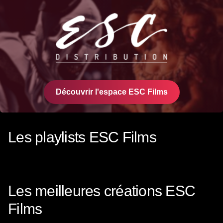
Découvrir l'espace ESC Films
Les playlists ESC Films
The Ugly Stepsister
D
ESC Films
-
26
Clips
E
Les meilleures créations ESC
Films