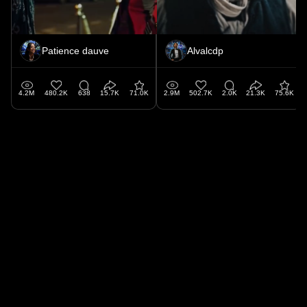
Patience dauve
Alvalcdp
4.2M
480.2K
638
15.7K
71.0K
2.9M
502.7K
2.0K
21.3K
75.6K
2025
ReCut.
All rights reserved.